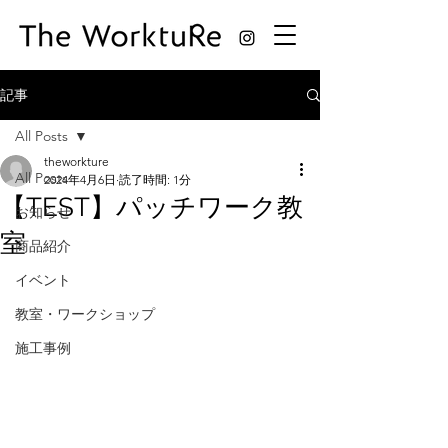
記事
All Posts
theworkture
All Posts
2024年4月6日
読了時間: 1分
【TEST】パッチワーク教
お知らせ
室
商品紹介
イベント
教室・ワークショップ
施工事例